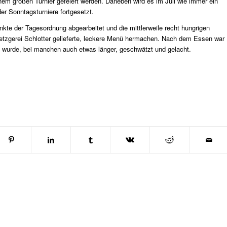
nem großen Turnier gefeiert werden. Daneben wird es im Juli wie immer ein
er Sonntagsturniere fortgesetzt.
unkte der Tagesordnung abgearbeitet und die mittlerweile recht hungrigen
etzgerei Schlotter gelieferte, leckere Menü hermachen. Nach dem Essen war
n wurde, bei manchen auch etwas länger, geschwätzt und gelacht.