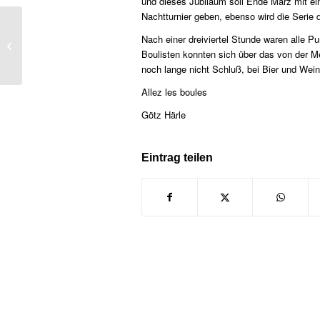
und dieses Jubiläum soll Ende März mit ei
Nachtturnier geben, ebenso wird die Serie d
Probleme mit Internet Explorer vom
Nach einer dreiviertel Stunde waren alle P
Microsoft
Boulisten konnten sich über das von der M
noch lange nicht Schluß, bei Bier und Wei
Allez les boules
Götz Härle
Eintrag teilen