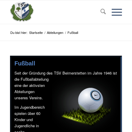
Du bist hier:
Startseite
/
Abteilungen
/
Fußball
Fußball
Seit der Gründung des TSV Beimerstetten
im Jahre 1946 ist
die Fußballabteilung
eine der aktivsten
Abteilungen
unseres Vereins.
Im Jugendbereich
spielen über 60
Kinder und
Jugendliche in
sechs