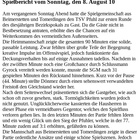
Spielbericht vom Sonntag, den 8. August 10
Am vergangenen Sonntag Abend hatte die Spielgemeinschaft aus
Beimerstetten und Tomerdingen den TSV Pfuhl zur ersten Runde
des diesjährigen Bezirkspokals zu Gast. Da die Gäste nicht in
Bestbesetzung antraten, erhöhte dies die Chancen auf ein
Weiterkommen des vermeintlichen Außenseiters.
Die Heimmannschaft zeigte die gesamten 90 Minuten eine solide,
passable Leistung. Zwar fehlten über große Teile der Begegnung
kreative Impulse im Offensivspiel, jedoch funktionierte das
Deckungsverhalten bis auf einige Ausnahmen tadellos. Nachdem in
der zwölften Minute noch eine Großchance durch Schlussmann
Gyrock vereitelt werden konnte, musste die SGM nach 31
gespielten Minuten den Rückstand hinnehmen. Kurz vor der Pause
(44. Minute) stellte Dönmez durch einen sehenswert verwandelten
Freistoß den Gleichstand wieder her.
Nach dem Seitenwechsel präsentierten sich die Gastgeber, wie auch
schon oft zuvor gesehen, stark. Tormöglichkeiten wurden jedoch
nicht genutzt. Unglücklicherweise kassierten die Hausherren in
dieser Phase ein vermeidbares Gegentor, welches den Spielfluss
verloren gehen lies. In den letzten Minuten der Partie fehlten Ideen
und ein wenig Glück um den Sieg der Pfuhler, welche in der 77.
Minute zudem auf 3:1 erhöhten, gefährden zu können.
Die Mannschaft aus Beimerstetten und Tomerdingen zeigte in dieser
Partie ordentliche Ansätze und einige schöne Spielszenen. Jedoch