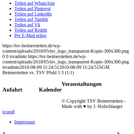
Teilen auf WhatsApp
Teilen auf Pinterest
Teilen auf LinkedIn
Teilen auf Tumblr
Teilen auf Vk
Teilen auf Reddit
Per E-Mail teilen
https://tsv-beimerstetten.de/wp-
content/uploads/2018/05/tsv_logo_transparent-Kopie-300x300.png
0
0
tsvadmin
https://tsv-beimerstetten.de/wp-
content/uploads/2018/05/tsv_logo_transparent-Kopie-300x300.png
tsvadmin
2010-08-09 11:24:51
2010-08-09 11:24:51
SGM
Beimerstetten vs. TSV Pfuhl 1:3 (1:1)
Veranstaltungen
Anfahrt
Kalender
© Copyright TSV Beimerstetten -
Made with ♥ by J. Hofschlaeger
icons8
Impressum