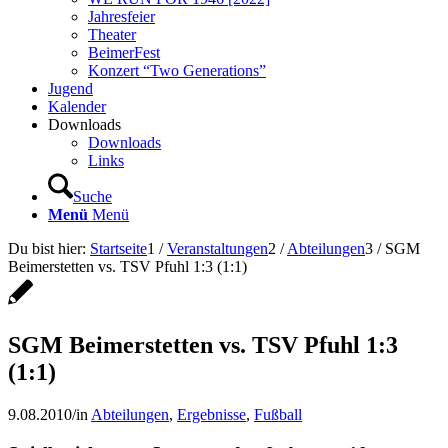
Jahresfeier
Theater
BeimerFest
Konzert “Two Generations”
Jugend
Kalender
Downloads
Downloads
Links
Suche
Menü
Menü
Du bist hier:
Startseite
1
/
Veranstaltungen
2
/
Abteilungen
3
/
SGM
Beimerstetten vs. TSV Pfuhl 1:3 (1:1)
SGM Beimerstetten vs. TSV Pfuhl 1:3
(1:1)
9.08.2010
/
in
Abteilungen
,
Ergebnisse
,
Fußball