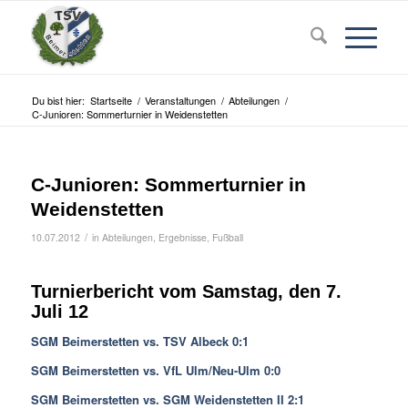
Du bist hier:
Startseite
/
Veranstaltungen
/
Abteilungen
/
C-Junioren: Sommerturnier in Weidenstetten
C-Junioren: Sommerturnier in
Weidenstetten
/
10.07.2012
in
Abteilungen
,
Ergebnisse
,
Fußball
Turnierbericht vom Samstag, den 7.
Juli 12
SGM Beimerstetten vs. TSV Albeck 0:1
SGM Beimerstetten vs. VfL Ulm/Neu-Ulm 0:0
SGM Beimerstetten vs. SGM Weidenstetten II 2:1