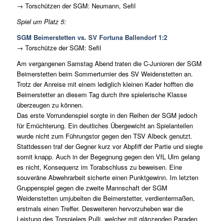
→ Torschützen der SGM: Neumann, Sefil
Spiel um Platz 5:
SGM Beimerstetten vs. SV Fortuna Ballendorf 1:2
→ Torschütze der SGM: Sefil
Am vergangenen Samstag Abend traten die C-Junioren der SGM
Beimerstetten beim Sommerturnier des SV Weidenstetten an.
Trotz der Anreise mit einem lediglich kleinen Kader hofften die
Beimerstetter an diesem Tag durch ihre spielerische Klasse
überzeugen zu können.
Das erste Vorrundenspiel sorgte in den Reihen der SGM jedoch
für Ernüchterung. Ein deutliches Übergewicht an Spielanteilen
wurde nicht zum Führungstor gegen den TSV Albeck genutzt.
Stattdessen traf der Gegner kurz vor Abpfiff der Partie und siegte
somit knapp. Auch in der Begegnung gegen den VfL Ulm gelang
es nicht, Konsequenz im Torabschluss zu beweisen. Eine
souveräne Abwehrarbeit sicherte einen Punktgewinn. Im letzten
Gruppenspiel gegen die zweite Mannschaft der SGM
Weidenstetten umjubelten die Beimerstetter, verdientermaßen,
erstmals einen Treffer. Desweiteren hervorzuheben war die
Leistung des Torspielers Pulli, welcher mit glänzenden Paraden