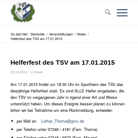
Du bist hier:
Startseite
/
Veranstaltungen
/
News
/
Helferfest des TSV am 17.01.2015
Helferfest des TSV am 17.01.2015
/
23.12.2014
in
News
Am 17.01.2015 findet um 18:30 Uhr im Sportheim des TSV das
diesjährige Helferfest statt. Es sind ALLE Helfer eingeladen, die
den TSV im vergangenen Jahr in irgend einer Art und Weise
unterstützt haben. Um dieses Ereignis besser planen zu können
bitten wir bei Teilnahme um eine Rückmeldung, entweder:
per Mail an
Lothar_Thoma@gmx.de
per Telefon unter 07348 / 4181 (Fam. Thoma)
per Telefon unter 07348 / 6873 (Fam. Maurer)