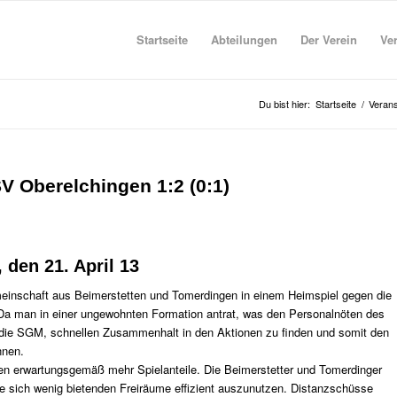
Startseite
Abteilungen
Der Verein
Ve
Du bist hier:
Startseite
/
Verans
V Oberelchingen 1:2 (0:1)
 den 21. April 13
einschaft aus Beimerstetten und Tomerdingen in einem Heimspiel gegen die
 Da man in einer ungewohnten Formation antrat, was den Personalnöten des
h die SGM, schnellen Zusammenhalt in den Aktionen zu finden und somit den
nnen.
n erwartungsgemäß mehr Spielanteile. Die Beimerstetter und Tomerdinger
die sich wenig bietenden Freiräume effizient auszunutzen. Distanzschüsse