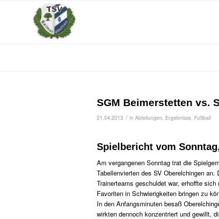
SGM Beimerstetten vs. S
/
21.04.2013
in
Abteilungen
,
Ergebnisse
,
Fußball
Spielbericht vom Sonntag,
Am vergangenen Sonntag trat die Spielgem
Tabellenvierten des SV Oberelchingen an.
Trainerteams geschuldet war, erhoffte sic
Favoriten in Schwierigkeiten bringen zu kö
In den Anfangsminuten besaß Oberelchinge
wirkten dennoch konzentriert und gewillt, 