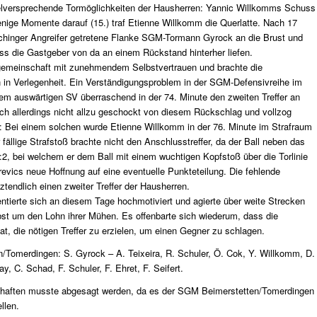
ielversprechende Tormöglichkeiten der Hausherren: Yannic Willkomms Schuss
 wenige Momente darauf (15.) traf Etienne Willkomm die Querlatte. Nach 17
lchinger Angreifer getretene Flanke SGM-Tormann Gyrock an die Brust und
ass die Gastgeber von da an einem Rückstand hinterher liefen.
gemeinschaft mit zunehmendem Selbstvertrauen und brachte die
 in Verlegenheit. Ein Verständigungsproblem in der SGM-Defensivreihe im
dem auswärtigen SV überraschend in der 74. Minute den zweiten Treffer an
h allerdings nicht allzu geschockt von diesem Rückschlag und vollzog
: Bei einem solchen wurde Etienne Willkomm in der 76. Minute im Strafraum
 fällige Strafstoß brachte nicht den Anschlusstreffer, da der Ball neben das
:2, bei welchem er dem Ball mit einem wuchtigen Kopfstoß über die Torlinie
evics neue Hoffnung auf eine eventuelle Punkteteilung. Die fehlende
tztendlich einen zweiter Treffer der Hausherren.
ierte sich an diesem Tage hochmotiviert und agierte über weite Strecken
lbst um den Lohn ihrer Mühen. Es offenbarte sich wiederum, dass die
t, die nötigen Treffer zu erzielen, um einen Gegner zu schlagen.
/Tomerdingen: S. Gyrock – A. Teixeira, R. Schuler, Ö. Cok, Y. Willkomm, D.
y, C. Schad, F. Schuler, F. Ehret, F. Seifert.
haften musste abgesagt werden, da es der SGM Beimerstetten/Tomerdingen
llen.