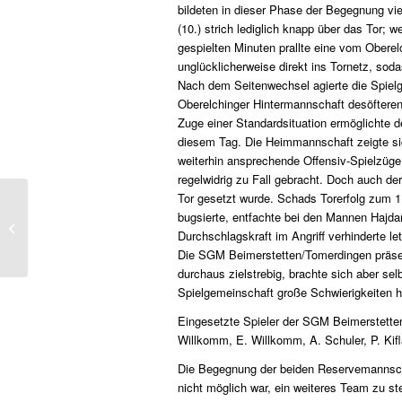
bildeten in dieser Phase der Begegnung v
(10.) strich lediglich knapp über das Tor;
gespielten Minuten prallte eine vom Obere
unglücklicherweise direkt ins Tornetz, sod
Nach dem Seitenwechsel agierte die Spiel
Oberelchinger Hintermannschaft desöfteren
Zuge einer Standardsituation ermöglichte 
diesem Tag. Die Heimmannschaft zeigte sic
weiterhin ansprechende Offensiv-Spielzüge
regelwidrig zu Fall gebracht. Doch auch der
Tor gesetzt wurde. Schads Torerfolg zum 1
bugsierte, entfachte bei den Mannen Hajdar
Ampel Session – 26ter April
Durchschlagskraft im Angriff verhinderte le
Die SGM Beimerstetten/Tomerdingen präsent
durchaus zielstrebig, brachte sich aber se
Spielgemeinschaft große Schwierigkeiten ha
Eingesetzte Spieler der SGM Beimerstetten
Willkomm, E. Willkomm, A. Schuler, P. Kifla
Die Begegnung der beiden Reservemannsc
nicht möglich war, ein weiteres Team zu ste