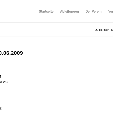
Startseite
Abteilungen
Der Verein
Ve
Du bist hier:
S
0.06.2009
5
3 2:3
2