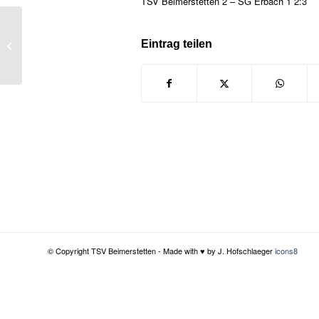
TSV Beimerstetten 2 – SG Erbach 1 2:3
Eintrag teilen
Sanierung der Lindenberghalle
© Copyright TSV Beimerstetten - Made with ♥ by J. Hofschlaeger
icons8