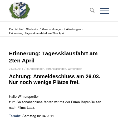
Du bist hier:
Startseite
/
Veranstaltungen
/
Abteilungen
/
Erinnerung: Tagesskiausfahrt am 2ten April
Erinnerung: Tagesskiausfahrt am
2ten April
/
21.03.2011
in
Abteilungen
,
Veranstaltungen
,
Wintersport
Achtung: Anmeldeschluss am 26.03.
Nur noch wenige Plätze frei.
Hallo Wintersportler,
zum Saisonabschluss fahren wir mit der Firma Bayer-Reisen
nach Flims-Laax.
Termin:
Samstag 02.04.2011