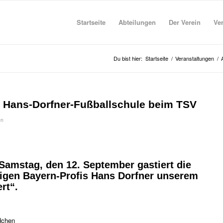
Startseite
Abteilungen
Der Verein
Ve
Du bist hier:
Startseite
/
Veranstaltungen
/
5: Hans-Dorfner-Fußballschule beim TSV
en
Samstag, den 12. September gastiert die
igen Bayern-Profis Hans Dorfner unserem
rt“.
dchen