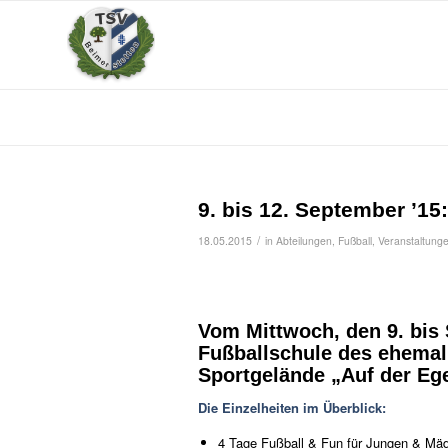
9. bis 12. September ’1
/
18.05.2015
in
Abteilungen
,
Fußball
,
Veranstaltung
Vom Mittwoch, den 9. bis 
Fußballschule des ehemal
Sportgelände „Auf der Ege
Die Einzelheiten im Überblick:
4 Tage Fußball & Fun für Jungen & Mä