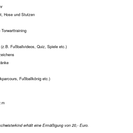
hr
ot, Hose und Stutzen
 Torwarttraining
z.B. Fußballvideos, Quiz, Spiele etc.)
zeichens
ränke
parcours, Fußballkönig etc.)
v.m
chwisterkind erhält eine Ermäßigung von 20,- Euro.