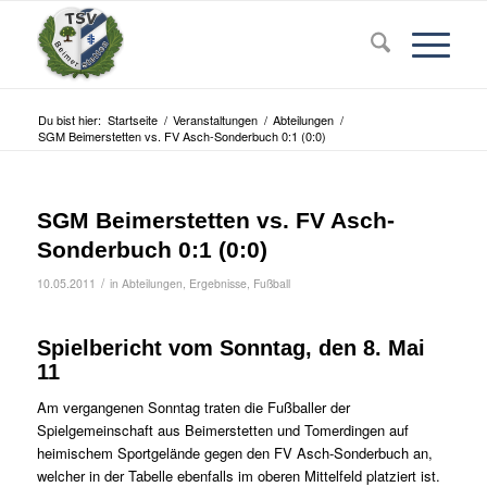
Du bist hier:
Startseite
/
Veranstaltungen
/
Abteilungen
/
SGM Beimerstetten vs. FV Asch-Sonderbuch 0:1 (0:0)
SGM Beimerstetten vs. FV Asch-
Sonderbuch 0:1 (0:0)
/
10.05.2011
in
Abteilungen
,
Ergebnisse
,
Fußball
Spielbericht vom Sonntag, den 8. Mai
11
Am vergangenen Sonntag traten die Fußballer der
Spielgemeinschaft aus Beimerstetten und Tomerdingen auf
heimischem Sportgelände gegen den FV Asch-Sonderbuch an,
welcher in der Tabelle ebenfalls im oberen Mittelfeld platziert ist.