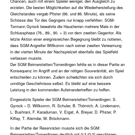
Chancen, auch mit einem Spieler weniger, den Ausgleich zu
erzielen. Die besten Möglichkeiten auf die Wiederherstellung des
Gleichstandes vergab Pfister (66. und 86. Minute), als seine
Schüsse das Tor des Gegngers nur knapp verfehlten. SGM-
Tormann Gyrock bewahrte die Hausherren mehrere Male in der
Schlussphase (76., 89., 90. + 3) vor dem zweiten Gegentor. Als
letzte Aktion einer ereignisreichen Begegnung bleibt zu notieren,
dass SGM-Angreifer Willkomm nach seiner zweiten Verwarnung
in der vierten Minute der Nachspielzeit ebenfalls das Spielfeld
verlassen musste.
Der SGM Beimerstetten/Tomerdingen fehlte es in dieser Partie an
Konsequenz im Angriff und an der nötigen Souveränität, ein Spiel
entscheiden zu können. Zudem schwächten sie sich durch
unnötige Geschehnisse selbst. Es bleibt auf eine bessere
Leistung in den kommenden Aufeinandertreffen zu hoffen.
Eingesetzte Spieler der SGM Beimerstetten/Tomerdingen: S.
Gyrock – D. Willkomm, R. Schuler, B. Thörnich, A. Lindemann,
L. Bushrani, F. Karaduman, V. Ergat, A. Breyer, D. Pfister, P.
Kiflay, T. Alemdar, M. Brückmann.
In der Partie der Reservisten musste sich die SGM
Beimerstetten/Tomerdingen deutlich mit 0:3 (0:2) geschlagen