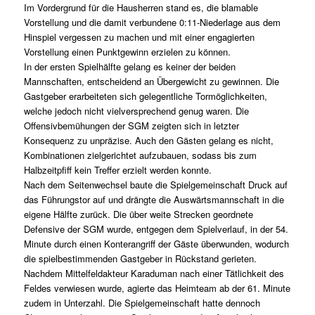
Im Vordergrund für die Hausherren stand es, die blamable
Vorstellung und die damit verbundene 0:11-Niederlage aus dem
Hinspiel vergessen zu machen und mit einer engagierten
Vorstellung einen Punktgewinn erzielen zu können.
In der ersten Spielhälfte gelang es keiner der beiden
Mannschaften, entscheidend an Übergewicht zu gewinnen. Die
Gastgeber erarbeiteten sich gelegentliche Tormöglichkeiten,
welche jedoch nicht vielversprechend genug waren. Die
Offensivbemühungen der SGM zeigten sich in letzter
Konsequenz zu unpräzise. Auch den Gästen gelang es nicht,
Kombinationen zielgerichtet aufzubauen, sodass bis zum
Halbzeitpfiff kein Treffer erzielt werden konnte.
Nach dem Seitenwechsel baute die Spielgemeinschaft Druck auf
das Führungstor auf und drängte die Auswärtsmannschaft in die
eigene Hälfte zurück. Die über weite Strecken geordnete
Defensive der SGM wurde, entgegen dem Spielverlauf, in der 54.
Minute durch einen Konterangriff der Gäste überwunden, wodurch
die spielbestimmenden Gastgeber in Rückstand gerieten.
Nachdem Mittelfeldakteur Karaduman nach einer Tätlichkeit des
Feldes verwiesen wurde, agierte das Heimteam ab der 61. Minute
zudem in Unterzahl. Die Spielgemeinschaft hatte dennoch