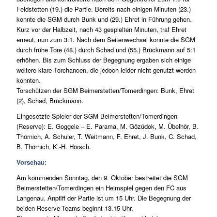
Feldstetten (19.) die Partie. Bereits nach einigen Minuten (23.)
konnte die SGM durch Bunk und (29.) Ehret in Führung gehen.
Kurz vor der Halbzeit, nach 43 gespielten Minuten, traf Ehret
erneut, nun zum 3:1. Nach dem Seitenwechsel konnte die SGM
durch frühe Tore (48.) durch Schad und (55.) Brückmann auf 5:1
erhöhen. Bis zum Schluss der Begegnung ergaben sich einige
weitere klare Torchancen, die jedoch leider nicht genutzt werden
konnten.
Torschützen der SGM Beimerstetten/Tomerdingen: Bunk, Ehret
(2), Schad, Brückmann.
Eingesetzte Spieler der SGM Beimerstetten/Tomerdingen
(Reserve): E. Goggele – E. Parama, M. Gözüdok, M. Übelhör, B.
Thörnich, A. Schuler, T. Weitmann, F. Ehret, J. Bunk, C. Schad,
B. Thörnich, K.-H. Hörsch.
Vorschau:
Am kommenden Sonntag, den 9. Oktober bestreitet die SGM
Beimerstetten/Tomerdingen ein Heimspiel gegen den FC aus
Langenau. Anpfiff der Partie ist um 15 Uhr. Die Begegnung der
beiden Reserve-Teams beginnt 13.15 Uhr.