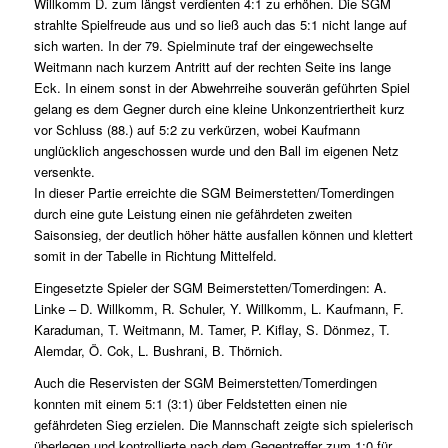
Willkomm D. zum längst verdienten 4:1 zu erhöhen. Die SGM
strahlte Spielfreude aus und so ließ auch das 5:1 nicht lange auf
sich warten. In der 79. Spielminute traf der eingewechselte
Weitmann nach kurzem Antritt auf der rechten Seite ins lange
Eck. In einem sonst in der Abwehrreihe souverän geführten Spiel
gelang es dem Gegner durch eine kleine Unkonzentriertheit kurz
vor Schluss (88.) auf 5:2 zu verkürzen, wobei Kaufmann
unglücklich angeschossen wurde und den Ball im eigenen Netz
versenkte.
In dieser Partie erreichte die SGM Beimerstetten/Tomerdingen
durch eine gute Leistung einen nie gefährdeten zweiten
Saisonsieg, der deutlich höher hätte ausfallen können und klettert
somit in der Tabelle in Richtung Mittelfeld.
Eingesetzte Spieler der SGM Beimerstetten/Tomerdingen: A.
Linke – D. Willkomm, R. Schuler, Y. Willkomm, L. Kaufmann, F.
Karaduman, T. Weitmann, M. Tamer, P. Kiflay, S. Dönmez, T.
Alemdar, Ö. Cok, L. Bushrani, B. Thörnich.
Auch die Reservisten der SGM Beimerstetten/Tomerdingen
konnten mit einem 5:1 (3:1) über Feldstetten einen nie
gefährdeten Sieg erzielen. Die Mannschaft zeigte sich spielerisch
überlegen und kontrollierte nach dem Gegentreffer zum 1:0 für