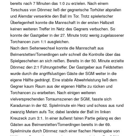
bereits nach 7 Minuten das 1:0 zu erzielen. Nach einem
Torschuss von Dönmez ließ der gegnerische Torhüter abprallen
und Alemdar versenkte den Ball im Tor. Trotz spielerischer
Überlegenheit konnte die Mannschaft in der ersten Halbzeit
keinen weiteren Treffer im Netz des Gegners verbuchen. So
konnte der Gastgeber in der 27. Minute trotz wenig zugelassener
Torchancen zum 1:1 ausgleichen.
Nach dem Seitenwechsel konnte die Mannschaft aus
Beimerstetten/Tomerdingen sehr schnell die Kontrolle über das
Spielgeschehen an sich reißen. Bereits in der 50. Minute erzielte
Dönmez den 2:1 Führungstreffer. Der Gastgeber aus Feldstetten
wurde durch die angriffslustigen Gäste der SGM weiter in die
eigene Hälfte gedrängt. Eine stabile Abwehrleistung ließ dem
Gegner kaum Raum aus der eigenen Hälfte zu rücken und
Torchancen zu erarbeiten. Nach einigen weiteren
vielversprechenden Torraumszenen der SGM, fasste sich
Karaduman in der 62. Spielminute ein Herz und schoss aus rund
zwanzig Metern aufs Tor, dabei landete der Ball im linken
Kreuzeck zum 3:1. In einer äußerst fairen Partie gelang es den
Gästen aus Beimerstetten/Tomerdingen bereits in der 69.
Spielminute durch Dönmez nach einer flachen Hereingabe von