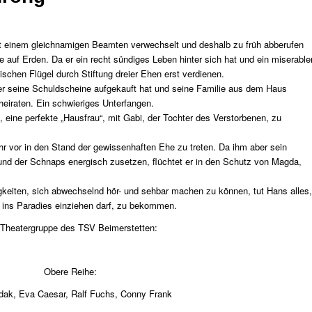
mit einem gleichnamigen Beamten verwechselt und deshalb zu früh abberufen
uf Erden. Da er ein recht sündiges Leben hinter sich hat und ein miserable
schen Flügel durch Stiftung dreier Ehen erst verdienen.
er seine Schuldscheine aufgekauft hat und seine Familie aus dem Haus
erheiraten. Ein schwieriges Unterfangen.
, eine perfekte „Hausfrau“, mit Gabi, der Tochter des Verstorbenen, zu
hr vor in den Stand der gewissenhaften Ehe zu treten. Da ihm aber sein
d der Schnaps energisch zusetzen, flüchtet er in den Schutz von Magda,
gkeiten, sich abwechselnd hör- und sehbar machen zu können, tut Hans alles,
r ins Paradies einziehen darf, zu bekommen.
 Theatergruppe des TSV Beimerstetten:
Obere Reihe:
dak, Eva Caesar, Ralf Fuchs, Conny Frank