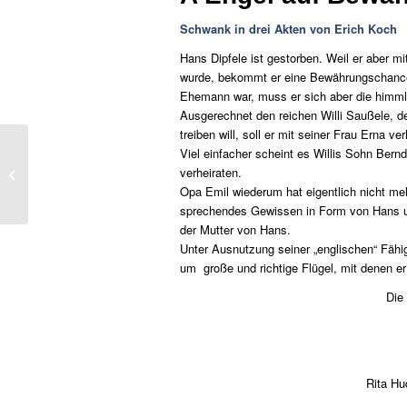
Schwank in drei Akten von Erich Koch
Hans Dipfele ist gestorben. Weil er aber 
wurde, bekommt er eine Bewährungschance a
Ehemann war, muss er sich aber die himmli
Ausgerechnet den reichen Willi Saußele, d
treiben will, soll er mit seiner Frau Erna v
Viel einfacher scheint es Willis Sohn Bernd
Das F-Junioren- und Bambini-Training
verheiraten.
startet…
Opa Emil wiederum hat eigentlich nicht me
sprechendes Gewissen in Form von Hans un
der Mutter von Hans.
Unter Ausnutzung seiner „englischen“ Fähi
um große und richtige Flügel, mit denen e
Die
Rita Hu