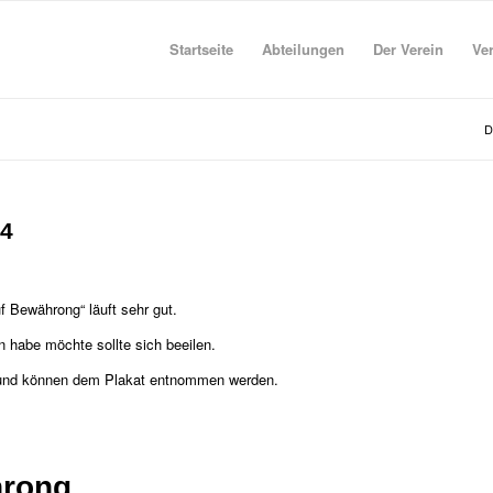
Startseite
Abteilungen
Der Verein
Ve
D
14
f Bewährong“ läuft sehr gut.
 habe möchte sollte sich beeilen.
t und können dem Plakat entnommen werden.
hrong