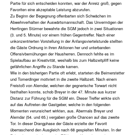
Partie für sich entscheiden konnten, war der Anreiz groß, gegen
Favoriten eine akzeptable Leistung abzurufen.
Zu Beginn der Begegnung offenbarten sich Schwächen im
Abwehrverhalten der Auswärtsmannschaft. Das Unvermögen der
Herrlingen Stürmer bewahrte die SGM jedoch in zwei Situationen
(3. und 5. Minute) vor einem frühen Gegentreffer. Nach einer
unkonzentrierten Vorstellung in der Anfangsviertelstunde stellten
die Gäste Ordnung in ihren Aktionen her und unterbanden
Offensivbemühungen der Hausherren. Dennoch fehlte es im
Spielaufbau an Kreativität, weshalb bis zum Halbzeitpfiff keine
gefährlichen Angriffe zu Stande kamen.
Wie in den bisherigen Partie oft erlebt, starteten die Beimerstetter
und Tomerdinger motiviert in die zweite Halbzeit. Nach einem
Freistoß von Alemdar, welchen der gegnerische Torwart nicht
festhalten konnte, schob Breyer in der 47. Minute aus kurzer
Distanz zur Führung für die SGM ein. Dieser Treffer wirkte sich
auf das Auftreten der Gastgeber, welche in den folgenden
Momenten verunsichert wirkten, aus. Abermals Breyer und
Alemdar (54. und 65.) vergaben große Chancen auf das zweite
Tor. In dieser Drangphase der Gäste erzielte der Favorit
überraschend den Ausgleich nach 68 gespielten Minuten. In der