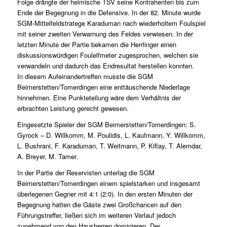
Folge drängte der heimische TSV seine Kontrahenten bis zum
Ende der Begegnung in die Defensive. In der 82. Minute wurde
SGM-Mittelfeldstratege Karaduman nach wiederholtem Foulspiel
mit seiner zweiten Verwarnung des Feldes verwiesen. In der
letzten Minute der Partie bekamen die Herrlinger einen
diskussionswürdigen Foulelfmeter zugesprochen, welchen sie
verwandeln und dadurch das Endresultat herstellen konnten.
In diesem Aufeinandertreffen musste die SGM
Beimerstetten/Tomerdingen eine enttäuschende Niederlage
hinnehmen. Eine Punkteteilung wäre dem Verhältnis der
erbrachten Leistung gerecht gewesen.
Eingesetzte Spieler der SGM Beimerstetten/Tomerdingen: S.
Gyrock – D. Willkomm, M. Poulidis, L. Kaufmann, Y. Willkomm,
L. Bushrani, F. Karaduman, T. Weitmann, P. Kiflay, T. Alemdar,
A. Breyer, M. Tamer.
In der Partie der Reservisten unterlag die SGM
Beimerstetten/Tomerdingen einem spielstarken und insgesamt
überlegenen Gegner mit 4:1 (2:0). In den ersten Minuten der
Begegnung hatten die Gäste zwei Großchancen auf den
Führungstreffer, ließen sich im weiteren Verlauf jedoch
zunehmend von den Hausherren dominieren. Der