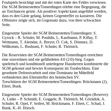
Foulspiels bezichtigt und mit der roten Karte des Feldes verwiesen.
Die SGM Beimerstetten/Tomerdingen erlebte eine Begegnung, die
an Torchancen geizte. Als positiver Aspekt kann angeführt werden,
dass es den Gäste gelang, keinen Gegentreffer zu kassieren. Die
Offensive zeigte sich, im Gegensatz dazu, von ihrer schwachen
Seite.
Eingesetzte Spieler der SGM Beimerstetten/Tomerdingen: S.
Gyrock – R. Schuler, M. Poulidis, L. Kaufmann, P. Kiflay, T.
Weitmann, T. Alemdar, A. Breyer, Ö. Cok, S. Dönmez, D.
Willkomm, L. Bushrani, F. Schuler, B. Thörnich.
Die Reservisten der SGM Beimerstetten/Tomerdingen erreichten
eine souveränen und nie gefährdeten 4:0 (2:0)-Sieg. Gegen
spielerisch und konditionell unterlegene Hausherren kombinierte die
SGM gekonnt und bewies Konsequenz im Torabschluss. Eine
geordnete Defensivarbeit und eine Dominanz im Mittelfeld
verhinderten den Ehrentreffer des heimischen SV.
Torschützen der SGM Beimerstetten/Tomerdingen: Brückmann (2),
Ehret, Bunk.
Eingesetzte Spieler der SGM Beimerstetten/Tomerdingen (Reserve):
A. Linke – P. Schmidt, E. Goggele, B. Thörnich, M. Gözüdok, A.
Schuler, R. Opel, F. Seifert, M. Brückmann, F. Ehret, C. Schad, J.
Bunk, K.-H. Hörsch.