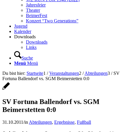
Jahresfeier
Theater
BeimerFest
Konzert “Two Generations”
Jugend
Kalender
Downloads
Downloads
Links
Suche
Menü
Menü
Du bist hier:
Startseite
1
/
Veranstaltungen
2
/
Abteilungen
3
/
SV
Fortuna Ballendorf vs. SGM Beimerstetten 0:0
SV Fortuna Ballendorf vs. SGM
Beimerstetten 0:0
31.10.2011
/
in
Abteilungen
,
Ergebnisse
,
Fußball