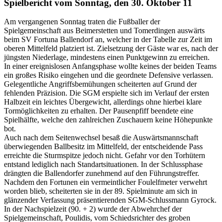
Spielbericht vom Sonntag, den 30. Oktober 11
Am vergangenen Sonntag traten die Fußballer der
Spielgemeinschaft aus Beimerstetten und Tomerdingen auswärts
beim SV Fortuna Ballendorf an, welcher in der Tabelle zur Zeit im
oberen Mittelfeld platziert ist. Zielsetzung der Gäste war es, nach der
jüngsten Niederlage, mindestens einen Punktgewinn zu erreichen.
In einer ereignislosen Anfangsphase wollte keines der beiden Teams
ein großes Risiko eingehen und die geordnete Defensive verlassen.
Gelegentliche Angriffsbemühungen scheiterten auf Grund der
fehlenden Präzision. Die SGM erspielte sich im Verlauf der ersten
Halbzeit ein leichtes Übergewicht, allerdings ohne hierbei klare
Tormöglichkeiten zu erhalten. Der Pausenpfiff beendete eine
Spielhälfte, welche den zahlreichen Zuschauern keine Höhepunkte
bot.
Auch nach dem Seitenwechsel besaß die Auswärtsmannschaft
überwiegenden Ballbesitz im Mittelfeld, der entscheidende Pass
erreichte die Sturmspitze jedoch nicht. Gefahr vor den Torhütern
entstand lediglich nach Standartsituationen. In der Schlussphase
drängten die Ballendorfer zunehmend auf den Führungstreffer.
Nachdem den Fortunen ein vermeintlicher Foulelfmeter verwehrt
worden blieb, scheiterten sie in der 89. Spielminute am sich in
glänzender Verfassung präsentierenden SGM-Schlussmann Gyrock.
In der Nachspielzeit (90. + 2) wurde der Abwehrchef der
Spielgemeinschaft, Poulidis, vom Schiedsrichter des groben