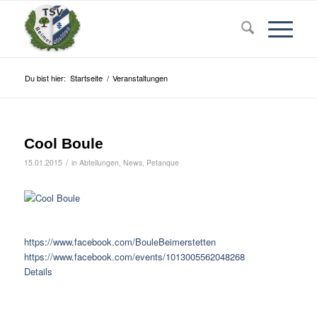
Du bist hier:
Startseite
/
Veranstaltungen
Cool Boule
/
15.01.2015
in
Abteilungen
,
News
,
Petanque
https://www.facebook.com/BouleBeimerstetten
https://www.facebook.com/events/1013005562048268
Details