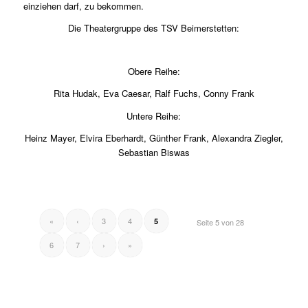
einziehen darf, zu bekommen.
Die Theatergruppe des TSV Beimerstetten:
Obere Reihe:
Rita Hudak, Eva Caesar, Ralf Fuchs, Conny Frank
Untere Reihe:
Heinz Mayer, Elvira Eberhardt, Günther Frank, Alexandra Ziegler,
Sebastian Biswas
«
‹
3
4
5
Seite 5 von 28
6
7
›
»