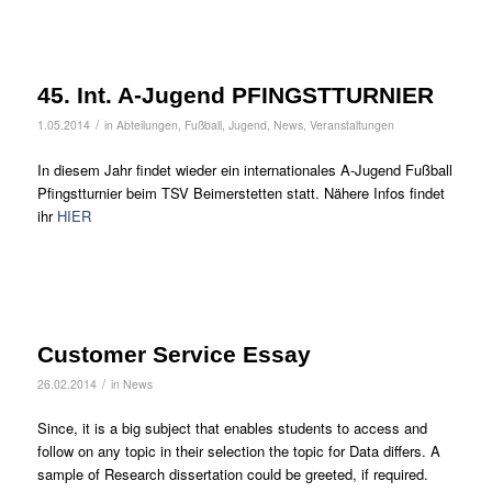
45. Int. A-Jugend PFINGSTTURNIER
/
1.05.2014
in
Abteilungen
,
Fußball
,
Jugend
,
News
,
Veranstaltungen
In diesem Jahr findet wieder ein internationales A-Jugend Fußball
Pfingstturnier beim TSV Beimerstetten statt. Nähere Infos findet
ihr
HIER
Customer Service Essay
/
26.02.2014
in
News
Since, it is a big subject that enables students to access and
follow on any topic in their selection the topic for Data differs. A
sample of Research dissertation could be greeted, if required.