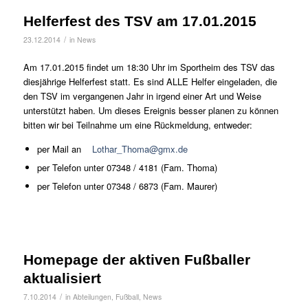
Helferfest des TSV am 17.01.2015
/
23.12.2014
in
News
Am 17.01.2015 findet um 18:30 Uhr im Sportheim des TSV das
diesjährige Helferfest statt. Es sind ALLE Helfer eingeladen, die
den TSV im vergangenen Jahr in irgend einer Art und Weise
unterstützt haben. Um dieses Ereignis besser planen zu können
bitten wir bei Teilnahme um eine Rückmeldung, entweder:
per Mail an
Lothar_Thoma@gmx.de
per Telefon unter 07348 / 4181 (Fam. Thoma)
per Telefon unter 07348 / 6873 (Fam. Maurer)
Homepage der aktiven Fußballer
aktualisiert
/
7.10.2014
in
Abteilungen
,
Fußball
,
News