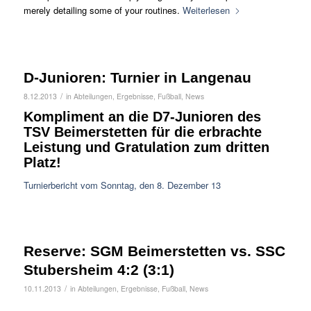
merely detailing some of your routines.
Weiterlesen
D-Junioren: Turnier in Langenau
/
8.12.2013
in
Abteilungen
,
Ergebnisse
,
Fußball
,
News
Kompliment an die D7-Junioren des
TSV Beimerstetten für die erbrachte
Leistung und Gratulation zum dritten
Platz!
Turnierbericht vom Sonntag, den 8. Dezember 13
Reserve: SGM Beimerstetten vs. SSC
Stubersheim 4:2 (3:1)
/
10.11.2013
in
Abteilungen
,
Ergebnisse
,
Fußball
,
News