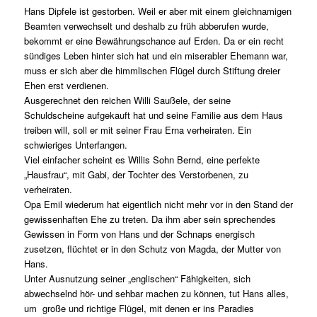
Hans Dipfele ist gestorben. Weil er aber mit einem gleichnamigen
Beamten verwechselt und deshalb zu früh abberufen wurde,
bekommt er eine Bewährungschance auf Erden. Da er ein recht
sündiges Leben hinter sich hat und ein miserabler Ehemann war,
muss er sich aber die himmlischen Flügel durch Stiftung dreier
Ehen erst verdienen.
Ausgerechnet den reichen Willi Saußele, der seine
Schuldscheine aufgekauft hat und seine Familie aus dem Haus
treiben will, soll er mit seiner Frau Erna verheiraten. Ein
schwieriges Unterfangen.
Viel einfacher scheint es Willis Sohn Bernd, eine perfekte
„Hausfrau“, mit Gabi, der Tochter des Verstorbenen, zu
verheiraten.
Opa Emil wiederum hat eigentlich nicht mehr vor in den Stand der
gewissenhaften Ehe zu treten. Da ihm aber sein sprechendes
Gewissen in Form von Hans und der Schnaps energisch
zusetzen, flüchtet er in den Schutz von Magda, der Mutter von
Hans.
Unter Ausnutzung seiner „englischen“ Fähigkeiten, sich
abwechselnd hör- und sehbar machen zu können, tut Hans alles,
um große und richtige Flügel, mit denen er ins Paradies