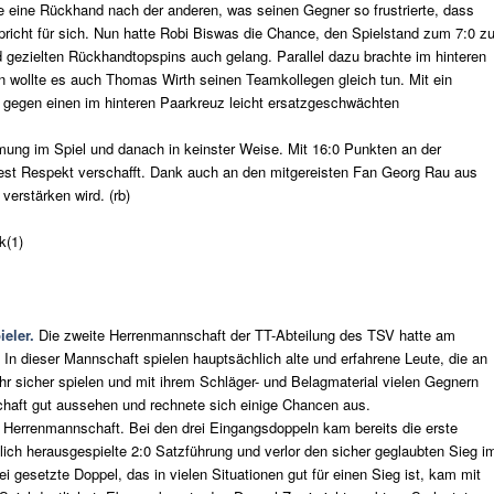
e eine Rückhand nach der anderen, was seinen Gegner so frustrierte, dass
spricht für sich. Nun hatte Robi Biswas die Chance, den Spielstand zum 7:0 z
d gezielten Rückhandtopspins auch gelang. Parallel dazu brachte im hinteren
 wollte es auch Thomas Wirth seinen Teamkollegen gleich tun. Mit ein
 gegen einen im hinteren Paarkreuz leicht ersatzgeschwächten
ung im Spiel und danach in keinster Weise. Mit 16:0 Punkten an der
dest Respekt verschafft. Dank auch an den mitgereisten Fan Georg Rau aus
verstärken wird. (rb)
k(1)
eler.
Die zweite Herrenmannschaft der TT-Abteilung des TSV hatte am
 In dieser Mannschaft spielen hauptsächlich alte und erfahrene Leute, die an
ehr sicher spielen und mit ihrem Schläger- und Belagmaterial vielen Gegnern
chaft gut aussehen und rechnete sich einige Chancen aus.
 Herrenmannschaft. Bei den drei Eingangsdoppeln kam bereits die erste
lich herausgespielte 2:0 Satzführung und verlor den sicher geglaubten Sieg i
 gesetzte Doppel, das in vielen Situationen gut für einen Sieg ist, kam mit