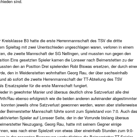
chieden sind.
r Kreisklasse B3 hatte die erste Herrenmannschaft des TSV die dritte
em Spieltag mit zwei Unentschieden ungeschlagen waren, verloren in einem
riten, die zweite Mannschaft der SG Nellingen, und mussten nun gegen den
sition Eins gesetzten Spieler kamen die Lonseer nach Beimerstetten zu der
ussten den an Position Drei spielenden Robi Biswas ersetzen, der durch eine
rde, den in Weidenstetten wohnhaften Georg Rau, der über sechseinhalb
 und ab sofort die zweite Herrenmannschaft der TT-Abteilung des TSV
ls Ersatzspieler für die erste Mannschaft fungiert.
der in gewohnter Manier und überaus deutlich ohne Satzverlust alle drei
rth/Rau ebenso erfolgreich wie die beiden anderen aufeinander abgestimmte
z konnten jeweils ohne Satzverlust gewonnen werden, waren aber stellenweise
 der Beimerstetter Mannschaft führte somit zum Spielstand von 7:0. Auch da
aktivierten Spieler auf Lonseer Seite, der in der Vorrunde bislang überaus
 Beimerstetter Neuzugang, Georg Rau, hatte mit seinem Gegner einige
nnen, was nach einer Spielzeit von etwas über eineinhalb Stunden zum 9:0-
zen in der gesamten Begegnung verdeutlichten die Beimerstetter TT-Spieler