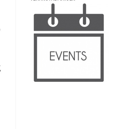
n
e
V