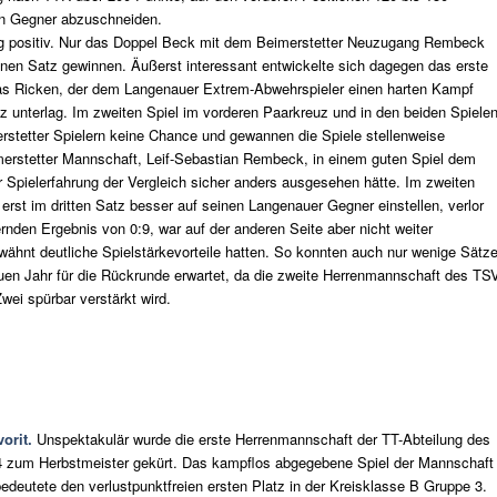
en Gegner abzuschneiden.
weg positiv. Nur das Doppel Beck mit dem Beimerstetter Neuzugang Rembeck
inen Satz gewinnen. Äußerst interessant entwickelte sich dagegen das erste
ias Ricken, der dem Langenauer Extrem-Abwehrspieler einen harten Kampf
tz unterlag. Im zweiten Spiel im vorderen Paarkreuz und in den beiden Spiele
rstetter Spielern keine Chance und gewannen die Spiele stellenweise
merstetter Mannschaft, Leif-Sebastian Rembeck, in einem guten Spiel dem
 Spielerfahrung der Vergleich sicher anders ausgesehen hätte. Im zweiten
 erst im dritten Satz besser auf seinen Langenauer Gegner einstellen, verlor
rnden Ergebnis von 0:9, war auf der anderen Seite aber nicht weiter
rwähnt deutliche Spielstärkevorteile hatten. So konnten auch nur wenige Sätz
en Jahr für die Rückrunde erwartet, da die zweite Herrenmannschaft des TS
wei spürbar verstärkt wird.
orit.
Unspektakulär wurde die erste Herrenmannschaft der TT-Abteilung des
14 zum Herbstmeister gekürt. Das kampflos abgegebene Spiel der Mannschaft
bedeutete den verlustpunktfreien ersten Platz in der Kreisklasse B Gruppe 3.