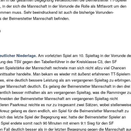
 in der sich die Mannschaft in der Vorrunde die Rolle als Mitfavorit um den
kommen muss. Sehr beeindruckend ist auch die bisherige Vorrunden-
aus der Beimerstetter Mannschaft befinden.
)
eutlicher Niederlage.
Am vorletzten Spiel am 10. Spieltag in der Vorrunde de
lung des TSV gegen den Tabellenführer in der Kreisklasse C3, den SF
ren Spielstärke der Mannschaft rechnete man sich nicht allzu viel Chancen
ttsalter handelte. Man bekam es wieder mit äußerst erfahrenen TT-Spielern
es, eine deutlich bessere Leistung als am vergangenen Spieltag zu erbringen
er Mannschaft deutlich. Es gelang der Beimerstetter Mannschaft in den drei
entlich besser mithalten als am vergangenen Spieltag, was die Ramminger z
hneiden der Beimerstetter Mannschaft am vergangenen Spieltag nicht
tleren Paarkreuz reichte es nur zu insgesamt zwei Sätzen, wobei stellenweis
reuz gelang es dann endlich, ein Spiel für die Beimerstetter Mannschaft zu
ich das letzte Spiel der Begegnung war, hatte der Beimerstetter Spieler an
Spiel endete somit nach 90 Minuten mit einem 9:1 Sieg für den SF
en Fall deutlich besser als in der letzten Begegnung gegen die Mannschaft au