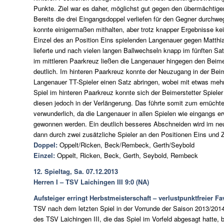
Punkte. Ziel war es daher, möglichst gut gegen den übermächtig
Bereits die drei Eingangsdoppel verliefen für den Gegner durch
konnte einigermaßen mithalten, aber trotz knapper Ergebnisse ke
Einzel des an Position Eins spielenden Langenauer gegen Matth
lieferte und nach vielen langen Ballwechseln knapp im fünften Sa
im mittleren Paarkreuz ließen die Langenauer hingegen den Beime
deutlich. Im hinteren Paarkreuz konnte der Neuzugang in der Bei
Langenauer TT-Spieler einen Satz abringen, wobei mit etwas mehr
Spiel im hinteren Paarkreuz konnte sich der Beimerstetter Spieler
diesen jedoch in der Verlängerung. Das führte somit zum ernüchte
verwunderlich, da die Langenauer in allen Spielen wie eingangs e
gewonnen werden. Ein deutlich besseres Abschneiden wird im neu
dann durch zwei zusätzliche Spieler an den Positionen Eins und Z
Doppel:
Oppelt/Ricken, Beck/Rembeck, Gerth/Seybold
Einzel:
Oppelt, Ricken, Beck, Gerth, Seybold, Rembeck
12. Spieltag, Sa. 07.12.2013
Herren I – TSV Laichingen III 9:0 (NA)
Aufsteiger erringt Herbstmeisterschaft – verlustpunktfreier Fav
TSV nach dem letzten Spiel in der Vorrunde der Saison 2013/20
des TSV Laichingen III, die das Spiel im Vorfeld abgesagt hatte, 