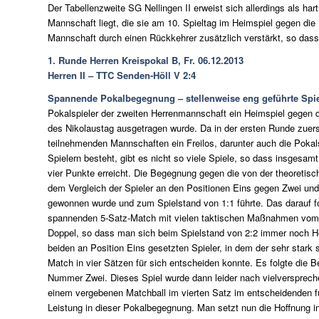
Der Tabellenzweite SG Nellingen II erweist sich allerdings als har
Mannschaft liegt, die sie am 10. Spieltag im Heimspiel gegen die 
Mannschaft durch einen Rückkehrer zusätzlich verstärkt, so das
1. Runde Herren Kreispokal B, Fr. 06.12.2013
Herren II – TTC Senden-Höll V 2:4
Spannende Pokalbegegnung – stellenweise eng geführte Spie
Pokalspieler der zweiten Herrenmannschaft ein Heimspiel gegen 
des Nikolaustag ausgetragen wurde. Da in der ersten Runde zuerst
teilnehmenden Mannschaften ein Freilos, darunter auch die Pokal
Spielern besteht, gibt es nicht so viele Spiele, so dass insgesa
vier Punkte erreicht. Die Begegnung gegen die von der theoreti
dem Vergleich der Spieler an den Positionen Eins gegen Zwei und
gewonnen wurde und zum Spielstand von 1:1 führte. Das darauf fo
spannenden 5-Satz-Match mit vielen taktischen Maßnahmen vom 
Doppel, so dass man sich beim Spielstand von 2:2 immer noch H
beiden an Position Eins gesetzten Spieler, in dem der sehr stark
Match in vier Sätzen für sich entscheiden konnte. Es folgte die 
Nummer Zwei. Dieses Spiel wurde dann leider nach vielverspre
einem vergebenen Matchball im vierten Satz im entscheidenden fü
Leistung in dieser Pokalbegegnung. Man setzt nun die Hoffnung in 