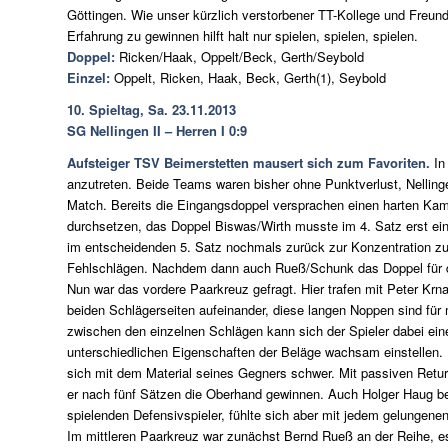
Göttingen. Wie unser kürzlich verstorbener TT-Kollege und Freun
Erfahrung zu gewinnen hilft halt nur spielen, spielen, spielen.
Doppel:
Ricken/Haak, Oppelt/Beck, Gerth/Seybold
Einzel:
Oppelt, Ricken, Haak, Beck, Gerth(1), Seybold
10. Spieltag, Sa. 23.11.2013
SG Nellingen II – Herren I 0:9
Aufsteiger TSV Beimerstetten mausert sich zum Favoriten.
In
anzutreten. Beide Teams waren bisher ohne Punktverlust, Nellinge
Match. Bereits die Eingangsdoppel versprachen einen harten Kam
durchsetzen, das Doppel Biswas/Wirth musste im 4. Satz erst e
im entscheidenden 5. Satz nochmals zurück zur Konzentration zu f
Fehlschlägen. Nachdem dann auch Rueß/Schunk das Doppel für de
Nun war das vordere Paarkreuz gefragt. Hier trafen mit Peter Krn
beiden Schlägerseiten aufeinander, diese langen Noppen sind für
zwischen den einzelnen Schlägen kann sich der Spieler dabei eine
unterschiedlichen Eigenschaften der Beläge wachsam einstellen. 
sich mit dem Material seines Gegners schwer. Mit passiven Return
er nach fünf Sätzen die Oberhand gewinnen. Auch Holger Haug be
spielenden Defensivspieler, fühlte sich aber mit jedem gelungene
Im mittleren Paarkreuz war zunächst Bernd Rueß an der Reihe, es