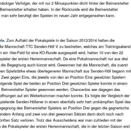
tnäckiger Verfolger, der mit nur 2 Minuspunkten dicht hinter der Beimerstetter
Beimerstetter erhalten haben. In der Rückrunde wird die Beimerstetter
s man sehr beruhigt den Spielen im neuen Jahr entgegensehen kann.
le.
Zum Auftakt der Pokalspiele in der Saison 2013/2014 hatten die
die Mannschaft TTC Senden-Höll V zu bestreiten, welches am Trainingsabend
 ein 16er-Feld für eine KO-Runde ausgespielt wird, hatten 10 von den 22
spieler der ersten Herrenmannschaft. Da eine Pokalmannschaft nur aus drei
mt die Begegnung auch kürzer wird. Gewonnen hat die Mannschaft, die zuerst
schen Spielstärke etwas überlegeneren Mannschaft aus Senden-Höll begann mit
 Zwei gegen Eins, die jeweils von den an Position Eins gesetzten Spielern
lgende Spiel der beiden an Position Drei gesetzten Spieler konnte in einem
Beimerstetter Spieler gewonnen werden. Chancenlos war dagegen das
offnungen auf ein Weiterkommen machen konnte. Es folgte der Vergleich der
 spielende Senden-Höllener in einem ebenfalls sehr hart umkämpften Spiel das
Begegnung des Beimerstetter Spielers an Position Drei gegen die gegnerische
chendem Anfang und zwei von drei gewonnen Sätzen dann doch noch nach
nften Satz verloren. Trotz des Ausscheidens war man zufrieden mit der
die Pokalspieler der ersten Herrenmannschaft, die in der letzten Saison erst