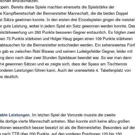
nschaft einzuschätzen.
eln. Bereits diese Spiele machten einerseits die Spielstärke der
die Kampfbereitschaft der Beimerstetter Mannschaft, die die beiden Doppel
i Sätze gewinnen konnte. In den ersten drei Einzelspielen gingen die meiste
ehr gute Leistung, wobei in jedem Spiel ein Satz gewonnen werden konnte. Da
ielstärkewertung um 260 Punkte besseren Gegner erstaunlich. Es folgten zwei
en 73 Punkte stärkeren und Holger Haug gegen einen 109 Punkte stärkeren
abtauschen für die Beimerstetter entschieden werden. Ein sehenswertes Fünf
n gab es zwischen Robi Biswas und seinem Ludwigsfelder Gegner, leider mit
ng dann nach über zwei Stunden Spieldauer beendet war. So war man dann
t 14 gewonnen Sätzen und es zeigte sich, dass der Spass am Tischtennis
nderen Leistungen führen kann. Auch der unerwartete 4. Tabellenplatz von
s deutlich.
able Leistungen.
Im letzten Spiel der Vorrunde musste die zweite
e dortige vierte Mannschaft antreten. Man konnte sich keine allzu großen
ionen wesentlich besser besetzt ist als die Beimerstetter. Besonders auf de
ng nach TTR über 200 Punkte, auf den vorderen Positionen 120 bis 150