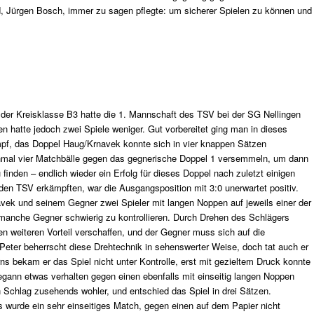
d, Jürgen Bosch, immer zu sagen pflegte: um sicherer Spielen zu können und
 der Kreisklasse B3 hatte die 1. Mannschaft des TSV bei der SG Nellingen
n hatte jedoch zwei Spiele weniger. Gut vorbereitet ging man in dieses
pf, das Doppel Haug/Krnavek konnte sich in vier knappen Sätzen
inmal vier Matchbälle gegen das gegnerische Doppel 1 versemmeln, um dann
inden – endlich wieder ein Erfolg für dieses Doppel nach zuletzt einigen
n TSV erkämpften, war die Ausgangsposition mit 3:0 unerwartet positiv.
avek und seinem Gegner zwei Spieler mit langen Noppen auf jeweils einer der
 manche Gegner schwierig zu kontrollieren. Durch Drehen des Schlägers
n weiteren Vorteil verschaffen, und der Gegner muss sich auf die
Peter beherrscht diese Drehtechnik in sehenswerter Weise, doch tat auch er
s bekam er das Spiel nicht unter Kontrolle, erst mit gezieltem Druck konnte
gann etwas verhalten gegen einen ebenfalls mit einseitig langen Noppen
n Schlag zusehends wohler, und entschied das Spiel in drei Sätzen.
 wurde ein sehr einseitiges Match, gegen einen auf dem Papier nicht