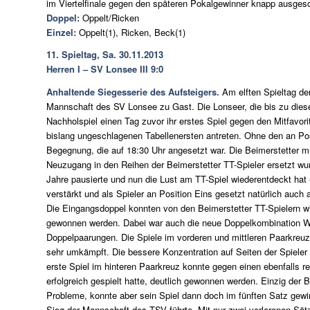
im Viertelfinale gegen den späteren Pokalgewinner knapp ausges
Doppel:
Oppelt/Ricken
Einzel:
Oppelt(1), Ricken, Beck(1)
11. Spieltag, Sa. 30.11.2013
Herren I – SV Lonsee III 9:0
Anhaltende Siegesserie des Aufsteigers.
Am elften Spieltag de
Mannschaft des SV Lonsee zu Gast. Die Lonseer, die bis zu dies
Nachholspiel einen Tag zuvor ihr erstes Spiel gegen den Mitfavo
bislang ungeschlagenen Tabellenersten antreten. Ohne den an Po
Begegnung, die auf 18:30 Uhr angesetzt war. Die Beimerstetter m
Neuzugang in den Reihen der Beimerstetter TT-Spieler ersetzt wu
Jahre pausierte und nun die Lust am TT-Spiel wiederentdeckt hat
verstärkt und als Spieler an Position Eins gesetzt natürlich auch a
Die Eingangsdoppel konnten von den Beimerstetter TT-Spielern wie
gewonnen werden. Dabei war auch die neue Doppelkombination Wi
Doppelpaarungen. Die Spiele im vorderen und mittleren Paarkreu
sehr umkämpft. Die bessere Konzentration auf Seiten der Spieler
erste Spiel im hinteren Paarkreuz konnte gegen einen ebenfalls re
erfolgreich gespielt hatte, deutlich gewonnen werden. Einzig der
Probleme, konnte aber sein Spiel dann doch im fünften Satz gewi
Sieg der Mannschaft des TSV führte. Mit nur zwei verlorenen Sät