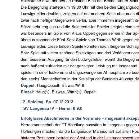
Spielstärke etwa der des an Position Eins der Beimerstetter Man
Die Begegnung startete um 19:30 Uhr mit den beiden Eingangsdopp
Ludwigsfelder deutlich, zeigten auf der anderen Seite aber auch 
zwar nach heftiger Gegenwehr verlor, aber immerhin insgesamt dre
Sätze sehr eng aus und die Beimerstetter Spieler zeigten eine s
war besonders im Spiel von Klaus Oppelt gegen seinen in der Sp
überaus spannende Fünf-Satz-Spiele von Thomas Wirth gegen ein
Ludwigsfelder. Diese beiden Spiele konnten nach längeren Schlag
Satz-Spiel mit vielen schönen Spielzügen und drei Verlängerunge
dem besseren Ausgang für den Ludwigsfelder, womit die Begegnu
auch äußerst zufrieden mit der gezeigten Leistung mit insgesam
spielen in einer lockeren und ungezwungenen Atmosphäre zu beso
den sechs Mannschaften in der Kreisliga der Senioren 40 zeigt die
Doppel:
Haug/Oppelt, Biswas/Wirth
Einzel:
Haug(1), Biswas, Wirth(1), Oppelt
12. Spieltag, Sa. 07.12.2013
TSV Langenau IV – Herren II 9:0
Erfolgloses Abschneiden in der Vorrunde – insgesamt akzept
Herrenmannschaft der TT-Abteilung auswärts in Langenau gegen di
Hoffnungen machen, da die Langenauer Mannschaft auf allen Posit
hinteren Positionen beträgt der Abstand in der Leistungsbewertu