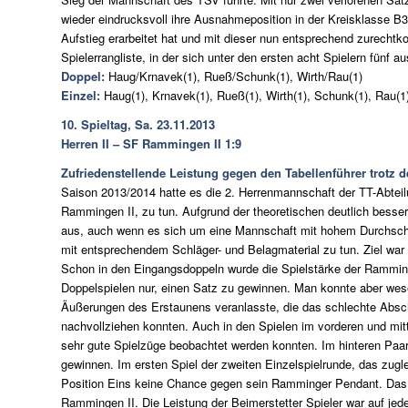
wieder eindrucksvoll ihre Ausnahmeposition in der Kreisklasse B3,
Aufstieg erarbeitet hat und mit dieser nun entsprechend zurecht
Spielerrangliste, in der sich unter den ersten acht Spielern fünf 
Doppel:
Haug/Krnavek(1), Rueß/Schunk(1), Wirth/Rau(1)
Einzel:
Haug(1), Krnavek(1), Rueß(1), Wirth(1), Schunk(1), Rau(1
10. Spieltag, Sa. 23.11.2013
Herren II – SF Rammingen II 1:9
Zufriedenstellende Leistung gegen den Tabellenführer trotz d
Saison 2013/2014 hatte es die 2. Herrenmannschaft der TT-Abtei
Rammingen II, zu tun. Aufgrund der theoretischen deutlich besse
aus, auch wenn es sich um eine Mannschaft mit hohem Durchschni
mit entsprechendem Schläger- und Belagmaterial zu tun. Ziel war 
Schon in den Eingangsdoppeln wurde die Spielstärke der Ramming
Doppelspielen nur, einen Satz zu gewinnen. Man konnte aber wes
Äußerungen des Erstaunens veranlasste, die das schlechte Absc
nachvollziehen konnten. Auch in den Spielen im vorderen und mit
sehr gute Spielzüge beobachtet werden konnten. Im hinteren Paark
gewinnen. Im ersten Spiel der zweiten Einzelspielrunde, das zugle
Position Eins keine Chance gegen sein Ramminger Pendant. Das 
Rammingen II. Die Leistung der Beimerstetter Spieler war auf jed