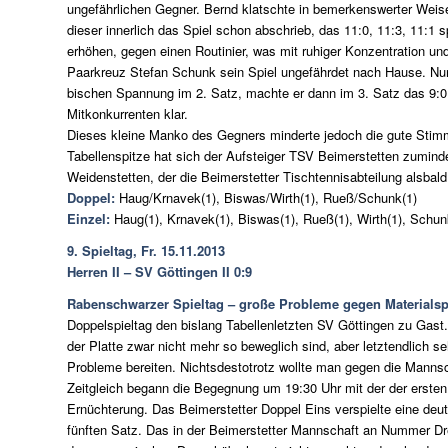
ungefährlichen Gegner. Bernd klatschte in bemerkenswerter Weis
dieser innerlich das Spiel schon abschrieb, das 11:0, 11:3, 11:1 
erhöhen, gegen einen Routinier, was mit ruhiger Konzentration un
Paarkreuz Stefan Schunk sein Spiel ungefährdet nach Hause. Nun
bischen Spannung im 2. Satz, machte er dann im 3. Satz das 9:0
Mitkonkurrenten klar.
Dieses kleine Manko des Gegners minderte jedoch die gute Stimm
Tabellenspitze hat sich der Aufsteiger TSV Beimerstetten zumin
Weidenstetten, der die Beimerstetter Tischtennisabteilung alsbald 
Doppel:
Haug/Krnavek(1), Biswas/Wirth(1), Rueß/Schunk(1)
Einzel:
Haug(1), Krnavek(1), Biswas(1), Rueß(1), Wirth(1), Schun
9. Spieltag, Fr. 15.11.2013
Herren II – SV Göttingen II 0:9
Rabenschwarzer Spieltag – große Probleme gegen Materialspi
Doppelspieltag den bislang Tabellenletzten SV Göttingen zu Gast.
der Platte zwar nicht mehr so beweglich sind, aber letztendlich s
Probleme bereiten. Nichtsdestotrotz wollte man gegen die Manns
Zeitgleich begann die Begegnung um 19:30 Uhr mit der der ersten
Ernüchterung. Das Beimerstetter Doppel Eins verspielte eine deut
fünften Satz. Das in der Beimerstetter Mannschaft an Nummer Drei