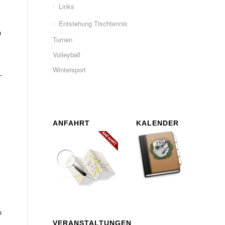
Links
Entstehung Tischtennis
n
Turnen
s
Volleyball
Wintersport
-
ANFAHRT
KALENDER
n
VERANSTALTUNGEN