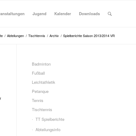
ranstaltungen
Jugend
Kalender
Downloads
te
/
Abteilungen
/
Tischtennis
/
Archiv
/
Spielberichte Saison 2013/2014 VR
Badminton
Fußball
Leichtathletik
Petanque
r
Tennis
Tischtennis
TT Spielberichte
Abteilungsinfo